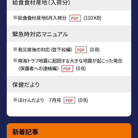
給食食材産地（入荷分）
給食食材産地6月入荷分
(110 KB)
PDF
緊急時対応マニュアル
発災直後の対応（登下校編）
(0 B)
PDF
南海トラフ地震に起因する大きな地震が起こった場合
〈保護者への連絡編〉
(0 B)
PDF
保健だより
ほけんだより ７月号
(0 B)
PDF
新着記事