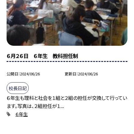
６月２６日 ６年生 教科担任制
公開日
2024/06/26
更新日
2024/06/26
校長日記
６年生も理科と社会を１組と２組の担任が交換して行ってい
ます。写真は、２組担任が１...
６年生