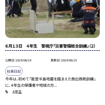
６月１３日 ４年生 警視庁「災害警備総合訓練」（２）
公開日
2024/06/19
更新日
2024/06/19
校長日記
今年は、初めて「能登半島地震を踏まえた救出救助訓練」
に、４年生の保護者や地域の方...
４年生