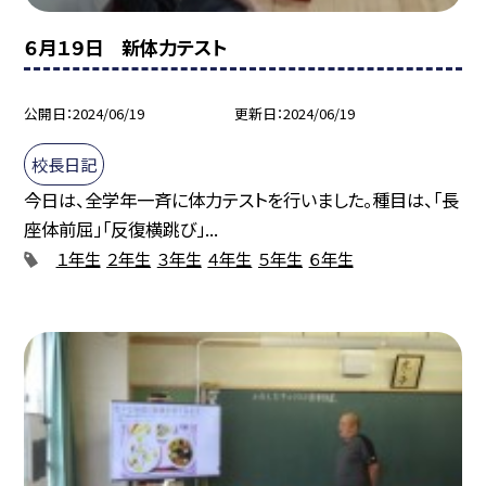
６月１９日 新体力テスト
公開日
2024/06/19
更新日
2024/06/19
校長日記
今日は、全学年一斉に体力テストを行いました。種目は、「長
座体前屈」「反復横跳び」...
１年生
２年生
３年生
４年生
５年生
６年生