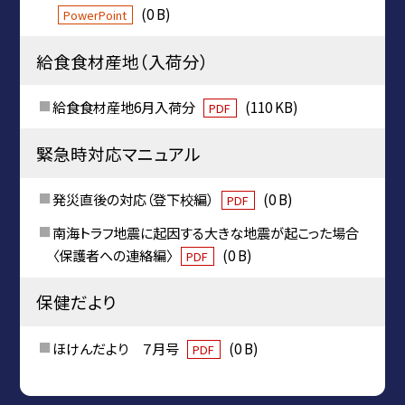
(0 B)
PowerPoint
給食食材産地（入荷分）
給食食材産地6月入荷分
(110 KB)
PDF
緊急時対応マニュアル
発災直後の対応（登下校編）
(0 B)
PDF
南海トラフ地震に起因する大きな地震が起こった場合
〈保護者への連絡編〉
(0 B)
PDF
保健だより
ほけんだより ７月号
(0 B)
PDF