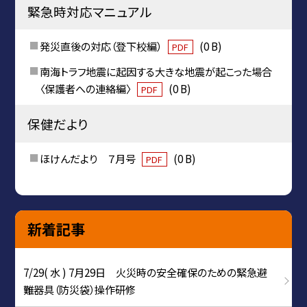
緊急時対応マニュアル
発災直後の対応（登下校編）
(0 B)
PDF
南海トラフ地震に起因する大きな地震が起こった場合
〈保護者への連絡編〉
(0 B)
PDF
保健だより
ほけんだより ７月号
(0 B)
PDF
新着記事
7/29( 水 ) 7月29日 火災時の安全確保のための緊急避
難器具（防災袋）操作研修