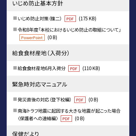
いじめ防止基本方針
いじめ防止対策（篠二）
(175 KB)
PDF
令和8年度「本校におけるいじめ防止の取組について」
(0 B)
PowerPoint
給食食材産地（入荷分）
給食食材産地6月入荷分
(110 KB)
PDF
緊急時対応マニュアル
発災直後の対応（登下校編）
(0 B)
PDF
南海トラフ地震に起因する大きな地震が起こった場合
〈保護者への連絡編〉
(0 B)
PDF
保健だより