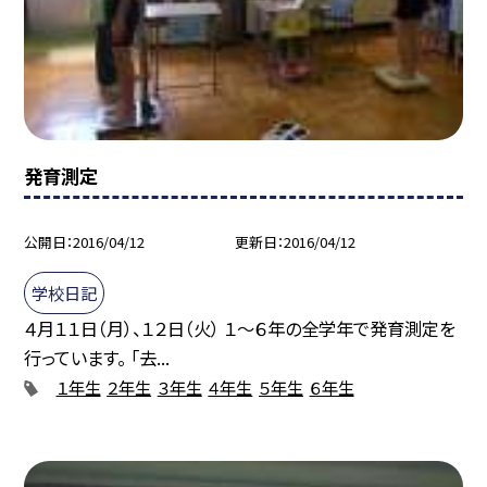
発育測定
公開日
2016/04/12
更新日
2016/04/12
学校日記
４月１１日（月）、１２日（火） １〜６年の全学年で発育測定を
行っています。 「去...
１年生
２年生
３年生
４年生
５年生
６年生