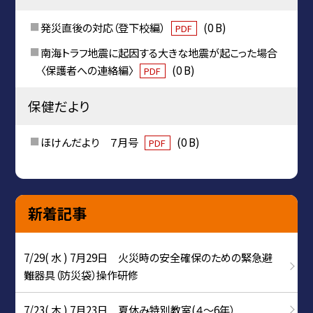
発災直後の対応（登下校編）
(0 B)
PDF
南海トラフ地震に起因する大きな地震が起こった場合
〈保護者への連絡編〉
(0 B)
PDF
保健だより
ほけんだより ７月号
(0 B)
PDF
新着記事
7/29( 水 ) 7月29日 火災時の安全確保のための緊急避
難器具（防災袋）操作研修
7/23( 木 ) 7月23日 夏休み特別教室(４～6年）