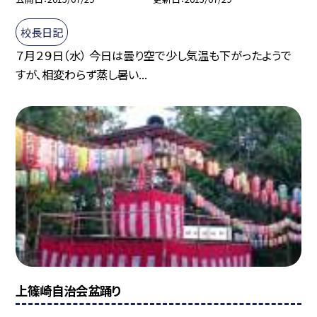
校長日記
７月２９日（水） 今日は曇り空で少し気温も下がったようで
すが、相変わらず蒸し暑い...
上篠崎自治会盆踊り