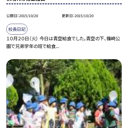
公開日
2015/10/20
更新日
2015/10/20
校長日記
１０月２０日（火） 今日は青空給食でした。青空の下、篠崎公
園で兄弟学年の班で給食...