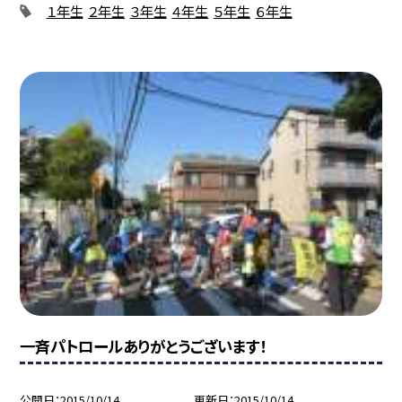
１年生
２年生
３年生
４年生
５年生
６年生
一斉パトロールありがとうございます！
公開日
2015/10/14
更新日
2015/10/14