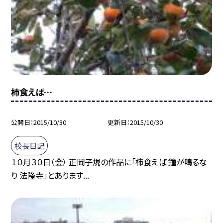
柿食えば…
公開日
2015/10/30
更新日
2015/10/30
校長日記
１０月３０日（金） 正岡子規の作品に「柿食えば 鐘が鳴るな
り 法隆寺」とあります...