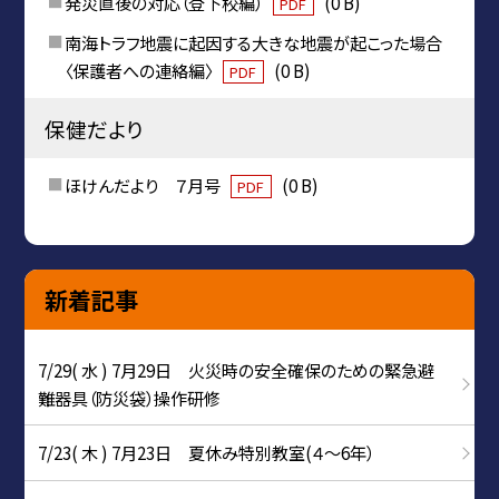
発災直後の対応（登下校編）
(0 B)
PDF
南海トラフ地震に起因する大きな地震が起こった場合
〈保護者への連絡編〉
(0 B)
PDF
保健だより
ほけんだより ７月号
(0 B)
PDF
新着記事
7/29( 水 ) 7月29日 火災時の安全確保のための緊急避
難器具（防災袋）操作研修
7/23( 木 ) 7月23日 夏休み特別教室(４～6年）