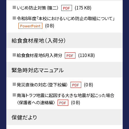
いじめ防止対策（篠二）
(175 KB)
PDF
令和8年度「本校におけるいじめ防止の取組について」
(0 B)
PowerPoint
給食食材産地（入荷分）
給食食材産地6月入荷分
(110 KB)
PDF
緊急時対応マニュアル
発災直後の対応（登下校編）
(0 B)
PDF
南海トラフ地震に起因する大きな地震が起こった場合
〈保護者への連絡編〉
(0 B)
PDF
保健だより