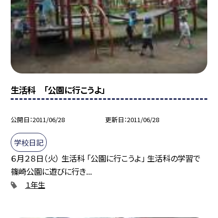
生活科 「公園に行こうよ」
公開日
2011/06/28
更新日
2011/06/28
学校日記
６月２８日（火） 生活科 「公園に行こうよ」 生活科の学習で
篠崎公園に遊びに行き...
１年生