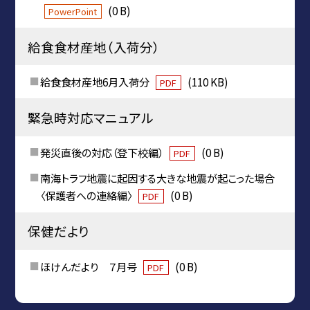
(0 B)
PowerPoint
給食食材産地（入荷分）
給食食材産地6月入荷分
(110 KB)
PDF
緊急時対応マニュアル
発災直後の対応（登下校編）
(0 B)
PDF
南海トラフ地震に起因する大きな地震が起こった場合
〈保護者への連絡編〉
(0 B)
PDF
保健だより
ほけんだより ７月号
(0 B)
PDF