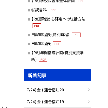
【R8】学校図書館全体計画
PDF
⑬読書科
PDF
【R8】評価から評定への総括方法
PDF
日課時程表（特別時程）
PDF
日課時程表
PDF
【R8】年間指導計画(特別支援学
級)
PDF
新着記事
7/24( 金 ) 連合宿泊20
7/24( 金 ) 連合宿泊19