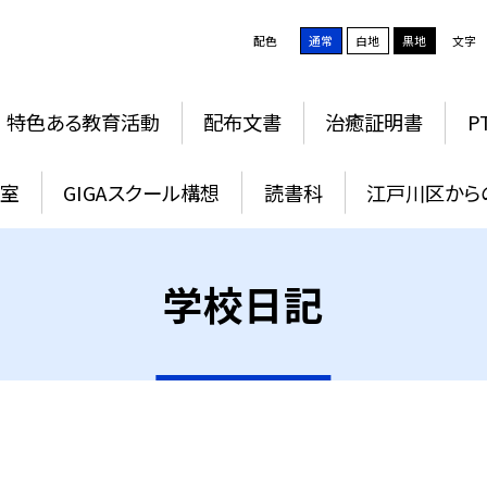
配色
通常
白地
黒地
文字
特色ある教育活動
配布文書
治癒証明書
P
教室
GIGAスクール構想
読書科
江戸川区から
学校日記