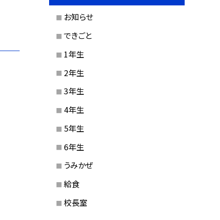
お知らせ
できごと
1年生
2年生
3年生
4年生
5年生
6年生
うみかぜ
給食
校長室