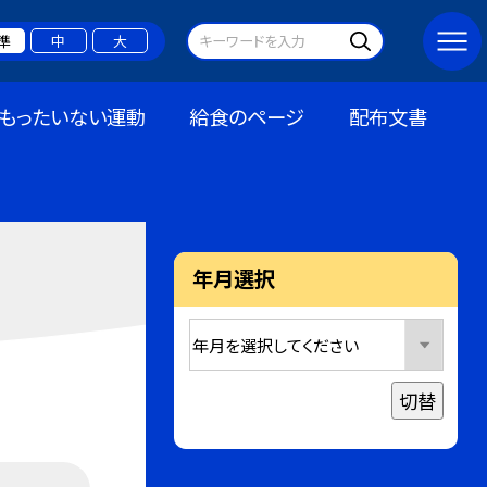
準
中
大
もったいない運動
給食のページ
配布文書
年月選択
切替