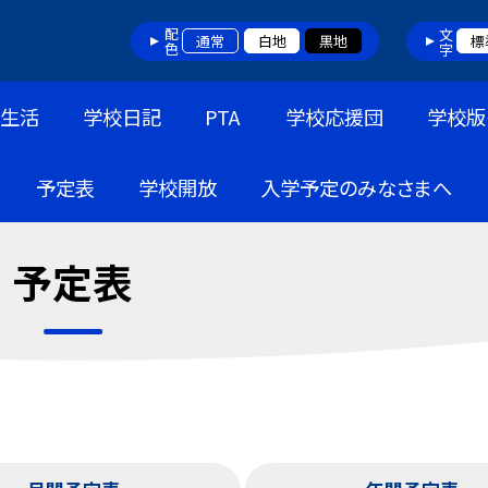
配色
文字
通常
白地
黒地
標
生活
学校日記
PTA
学校応援団
学校版
予定表
学校開放
入学予定のみなさまへ
予定表