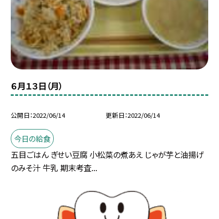
６月１３日（月）
公開日
2022/06/14
更新日
2022/06/14
今日の給食
五目ごはん ぎせい豆腐 小松菜の煮あえ じゃが芋と油揚げ
のみそ汁 牛乳 期末考査...