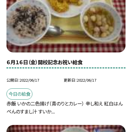
６月１６日（金）開校記念お祝い給食
公開日
2022/06/17
更新日
2022/06/17
今日の給食
赤飯 いかの二色揚げ（青のりとカレー） 辛し和え 紅白はん
ぺんのすまし汁 すいか...