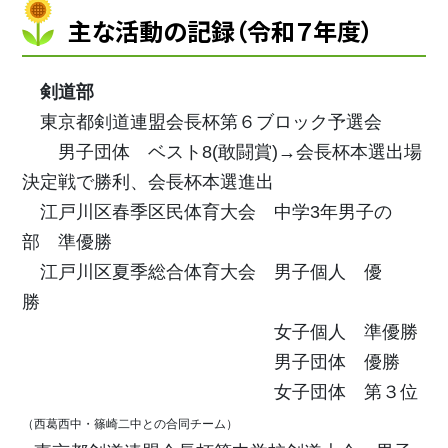
主な活動の記録（令和７年度）
剣道部
東京都剣道連盟会長杯第６ブロック予選会
男子団体
ベスト8(敢闘賞)→会長杯本選出場
決定戦で勝利、
会長杯本選進出
江戸川区春季区民体育大会 中学3年男子の
部 準優勝
江戸川区夏季総合体育大会 男子個人 優
勝
女子個人 準優勝
男子団体 優勝
女子団体 第３位
（西葛西中・篠崎二中との合同チーム）