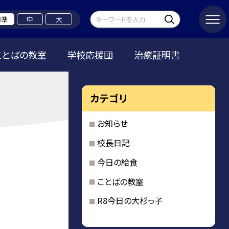
標準
中
大
ことばの教室
学校応援団
治癒証明書
カテゴリ
お知らせ
校長日記
今日の給食
ことばの教室
R8今日の大杉っ子