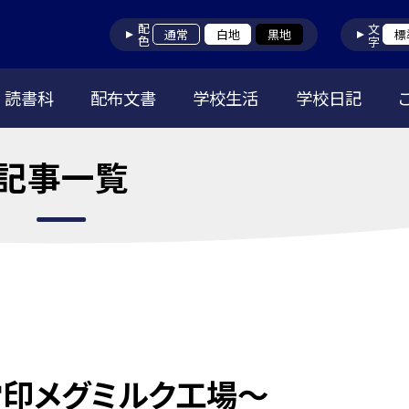
配色
文字
通常
白地
黒地
標
読書科
配布文書
学校生活
学校日記
記事一覧
雪印メグミルク工場～