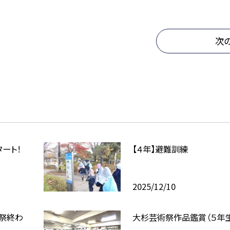
次
タート！
【４年】避難訓練
2025/12/10
祭終わ
大杉芸術祭作品鑑賞（５年生