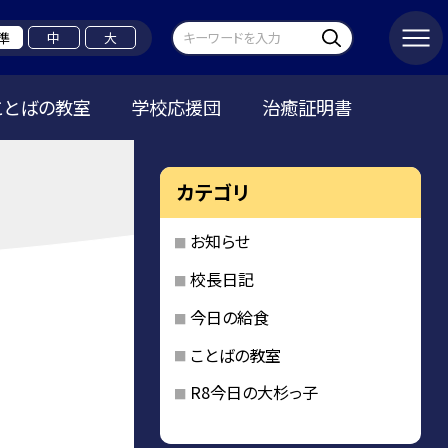
準
中
大
ことばの教室
学校応援団
治癒証明書
カテゴリ
お知らせ
校長日記
今日の給食
ことばの教室
R8今日の大杉っ子