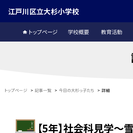
江戸川区立大杉小学校
トップページ
学校概要
教育活動
トップページ
>
記事一覧
>
今日の大杉っ子たち
>
詳細
【5年】社会科見学〜