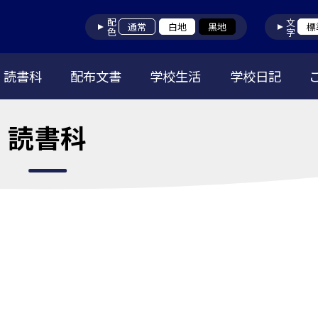
配色
文字
通常
白地
黒地
標
読書科
配布文書
学校生活
学校日記
読書科