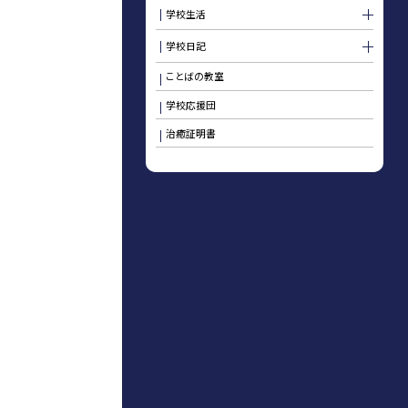
学校生活
学校日記
ことばの教室
学校応援団
治癒証明書