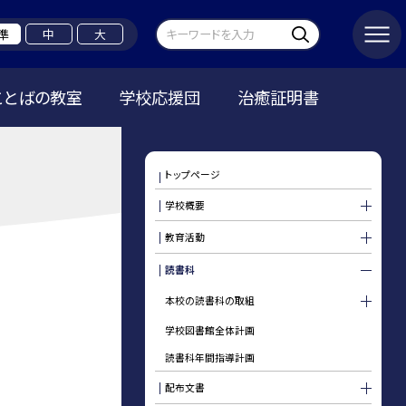
準
中
大
ことばの教室
学校応援団
治癒証明書
トップページ
学校概要
教育活動
読書科
本校の読書科の取組
学校図書館全体計画
読書科年間指導計画
配布文書