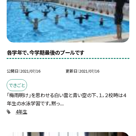
各学年で、今学期最後のプールです
公開日
2021/07/16
更新日
2021/07/16
できごと
「梅雨明け」を思わせる白い雲と青い空の下、１，２校時は４
年生の水泳学習です。黙っ...
4年生