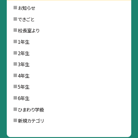
お知らせ
できごと
校長室より
1年生
2年生
3年生
4年生
5年生
6年生
ひまわり学級
新規カテゴリ