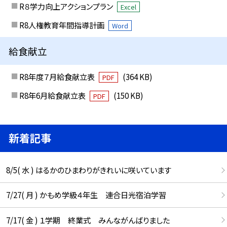
R８学力向上アクションプラン
Excel
R8人権教育年間指導計画
Word
給食献立
R8年度７月給食献立表
(364 KB)
PDF
R8年6月給食献立表
(150 KB)
PDF
新着記事
8/5( 水 ) はるかのひまわりがきれいに咲いています
7/27( 月 ) かもめ学級４年生 連合日光宿泊学習
7/17( 金 ) １学期 終業式 みんながんばりました