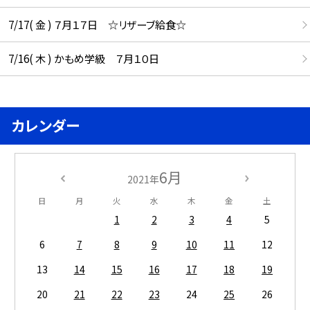
7/17( 金 ) ７月１７日 ☆リザーブ給食☆
7/16( 木 ) かもめ学級 ７月１０日
カレンダー
6月
2021年
日
月
火
水
木
金
土
1
2
3
4
5
6
7
8
9
10
11
12
13
14
15
16
17
18
19
20
21
22
23
24
25
26