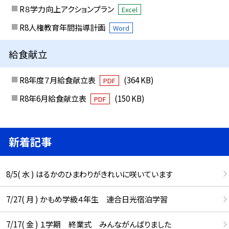
R８学力向上アクションプラン
Excel
R8人権教育年間指導計画
Word
給食献立
R8年度７月給食献立表
(364 KB)
PDF
R8年6月給食献立表
(150 KB)
PDF
新着記事
8/5( 水 ) はるかのひまわりがきれいに咲いています
7/27( 月 ) かもめ学級４年生 連合日光宿泊学習
7/17( 金 ) １学期 終業式 みんながんばりました