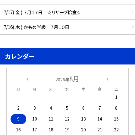
7/17( 金 ) ７月１７日 ☆リザーブ給食☆
7/16( 木 ) かもめ学級 ７月１０日
カレンダー
8月
2026年
日
月
火
水
木
金
土
1
2
3
4
5
6
7
8
9
10
11
12
13
14
15
16
17
18
19
20
21
22