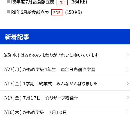
R8年度７月給食献立表
(364 KB)
PDF
R8年6月給食献立表
(150 KB)
PDF
新着記事
8/5( 水 ) はるかのひまわりがきれいに咲いています
7/27( 月 ) かもめ学級４年生 連合日光宿泊学習
7/17( 金 ) １学期 終業式 みんながんばりました
7/17( 金 ) ７月１７日 ☆リザーブ給食☆
7/16( 木 ) かもめ学級 ７月１０日