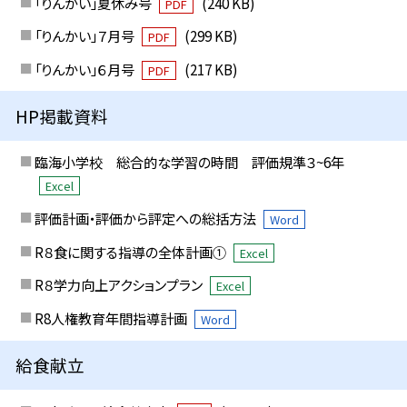
「りんかい」夏休み号
(240 KB)
PDF
「りんかい」７月号
(299 KB)
PDF
「りんかい」６月号
(217 KB)
PDF
HP掲載資料
臨海小学校 総合的な学習の時間 評価規準３~6年
Excel
評価計画・評価から評定への総括方法
Word
R８食に関する指導の全体計画①
Excel
R８学力向上アクションプラン
Excel
R8人権教育年間指導計画
Word
給食献立