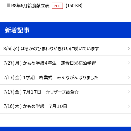
R8年6月給食献立表
(150 KB)
PDF
新着記事
8/5( 水 ) はるかのひまわりがきれいに咲いています
7/27( 月 ) かもめ学級４年生 連合日光宿泊学習
7/17( 金 ) １学期 終業式 みんながんばりました
7/17( 金 ) ７月１７日 ☆リザーブ給食☆
7/16( 木 ) かもめ学級 ７月１０日