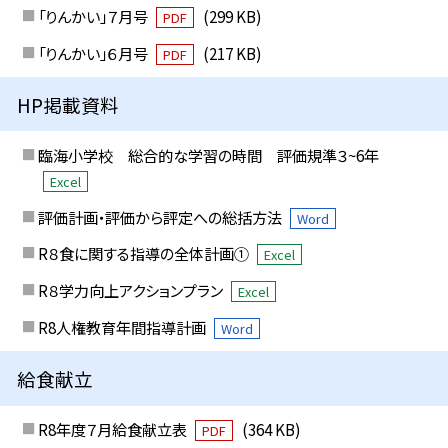
「りんかい」７月号
(299 KB)
PDF
「りんかい」６月号
(217 KB)
PDF
HP掲載資料
臨海小学校 総合的な学習の時間 評価規準３~6年
Excel
評価計画・評価から評定への総括方法
Word
R８食に関する指導の全体計画①
Excel
R８学力向上アクションプラン
Excel
R8人権教育年間指導計画
Word
給食献立
R8年度７月給食献立表
(364 KB)
PDF