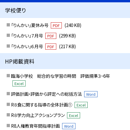
学校便り
「りんかい」夏休み号
(240 KB)
PDF
「りんかい」７月号
(299 KB)
PDF
「りんかい」６月号
(217 KB)
PDF
HP掲載資料
臨海小学校 総合的な学習の時間 評価規準３~6年
Excel
評価計画・評価から評定への総括方法
Word
R８食に関する指導の全体計画①
Excel
R８学力向上アクションプラン
Excel
R8人権教育年間指導計画
Word