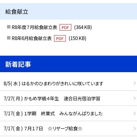
給食献立
R8年度７月給食献立表
(364 KB)
PDF
R8年6月給食献立表
(150 KB)
PDF
新着記事
8/5( 水 ) はるかのひまわりがきれいに咲いています
7/27( 月 ) かもめ学級４年生 連合日光宿泊学習
7/17( 金 ) １学期 終業式 みんながんばりました
7/17( 金 ) ７月１７日 ☆リザーブ給食☆