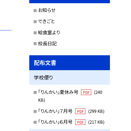
お知らせ
できごと
給食室より
校長日記
配布文書
学校便り
「りんかい」夏休み号
(240
PDF
KB)
「りんかい」７月号
(299 KB)
PDF
「りんかい」６月号
(217 KB)
PDF