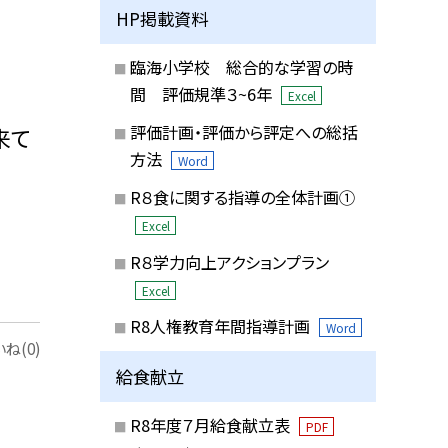
HP掲載資料
臨海小学校 総合的な学習の時
間 評価規準３~6年
Excel
評価計画・評価から評定への総括
来て
方法
Word
R８食に関する指導の全体計画①
Excel
R８学力向上アクションプラン
Excel
R8人権教育年間指導計画
Word
ね(0)
給食献立
R8年度７月給食献立表
PDF