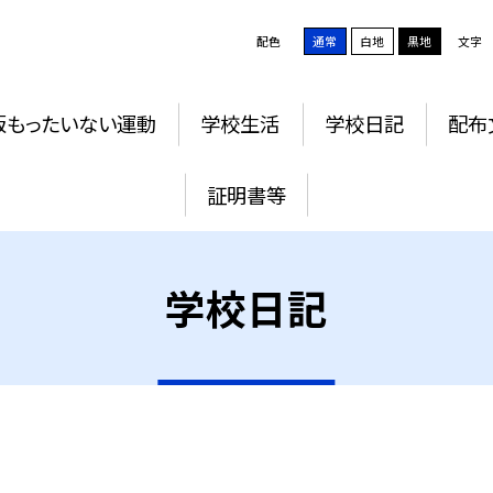
配色
通常
白地
黒地
文字
版もったいない運動
学校生活
学校日記
配布
証明書等
学校日記