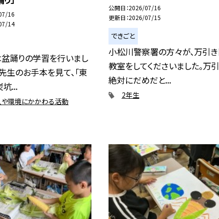
公開日
2026/07/16
07/16
更新日
2026/07/15
07/14
できごと
小松川警察署の方々が、万引き
は盆踊りの学習を行いまし
教室をしてくださいました。万
先生のお手本を見て、「東
絶対にだめだと...
坑...
2年生
人や環境にかかわる活動