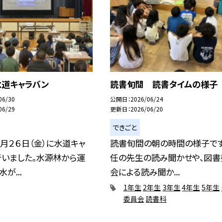
水道キャラバン
読書旬間 読書タイムの様子
06/30
公開日
2026/06/24
06/29
更新日
2026/06/20
できごと
月２６日（金）に水道キャ
読書旬間の朝の時間の様子です
行いました。水源林から運
任の先生の読み聞かせや、図書
が...
会による読み聞か...
1年生
2年生
3年生
4年生
5年生
委員会
読書科