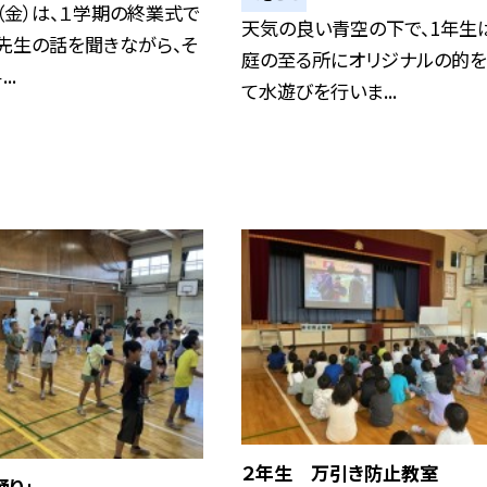
（金）は、１学期の終業式で
天気の良い青空の下で、1年生
先生の話を聞きながら、そ
庭の至る所にオリジナルの的
..
て水遊びを行いま...
２年生 万引き防止教室
踊り」