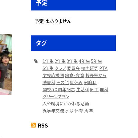
予定
予定はありません
タグ
1年生
2年生
3年生
4年生
5年生
6年生
クラブ
委員会
校内研究
PTA
学校応援団
給食・食育
校長室から
読書科
その他
夏休み
家庭科
開校５０周年記念
生活科
図工
理科
グリーンプラン
人や環境にかかわる活動
異学年交流
水泳
体育
周年
RSS