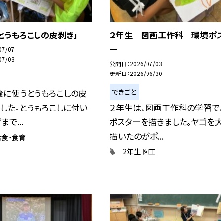
とうもろこしの皮剥き」
２年生 図画工作科 環境ポ
ー
07/07
07/03
公開日
2026/07/03
更新日
2026/06/30
できごと
食に使うとうもろこしの皮
した。とうもろこしに付い
２年生は、図画工作科の学習で
で...
ポスターを描きました。ヤゴを
描いたのがポ...
給食・食育
2年生
図工