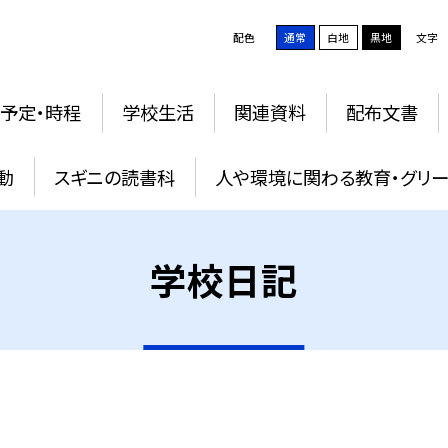
配色
通常
白地
黒地
文字
予定・時程
学校生活
関連資料
配布文書
動
スギニの読書科
人や環境に関わる教育・グリー
学校日記