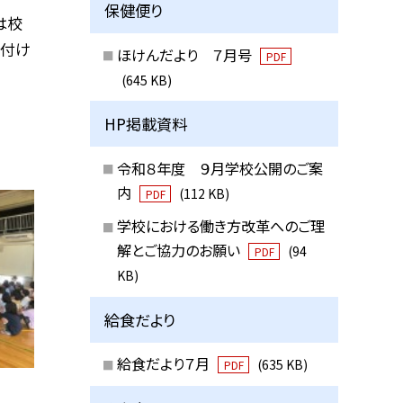
保健便り
は校
を付け
ほけんだより ７月号
PDF
(645 KB)
HP掲載資料
令和８年度 ９月学校公開のご案
内
(112 KB)
PDF
学校における働き方改革へのご理
解とご協力のお願い
(94
PDF
KB)
給食だより
給食だより７月
(635 KB)
PDF