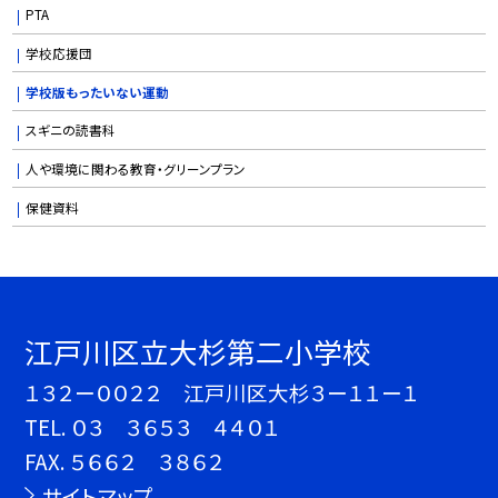
PTA
学校応援団
学校版もったいない運動
スギニの読書科
人や環境に関わる教育・グリーンプラン
保健資料
江戸川区立大杉第二小学校
１３２ー００２２ 江戸川区大杉３ー１１ー１
TEL.
０３ ３６５３ ４４０１
FAX. ５６６２ ３８６２
サイトマップ