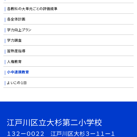
各教科の大単元ごとの評価規準
各全体計画
学力向上プラン
学力調査
習熟度指導
人権教育
小中連携教育
よいこの１日
江戸川区立大杉第二小学校
１３２ー００２２ 江戸川区大杉３ー１１ー１