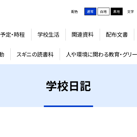
配色
通常
白地
黒地
文字
予定・時程
学校生活
関連資料
配布文書
動
スギニの読書科
人や環境に関わる教育・グリー
学校日記