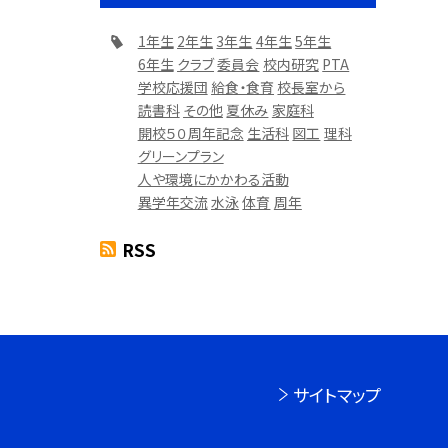
1年生
2年生
3年生
4年生
5年生
6年生
クラブ
委員会
校内研究
PTA
学校応援団
給食・食育
校長室から
読書科
その他
夏休み
家庭科
開校５０周年記念
生活科
図工
理科
グリーンプラン
人や環境にかかわる活動
異学年交流
水泳
体育
周年
RSS
サイトマップ