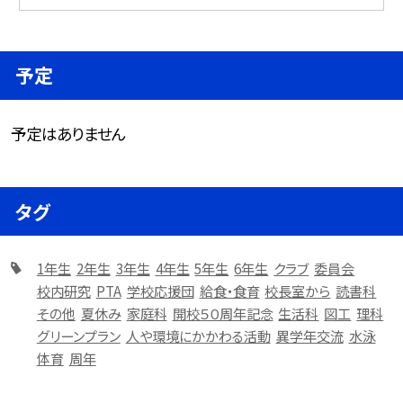
予定
予定はありません
タグ
1年生
2年生
3年生
4年生
5年生
6年生
クラブ
委員会
校内研究
PTA
学校応援団
給食・食育
校長室から
読書科
その他
夏休み
家庭科
開校５０周年記念
生活科
図工
理科
グリーンプラン
人や環境にかかわる活動
異学年交流
水泳
体育
周年