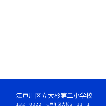
江戸川区立大杉第二小学校
１３２ー００２２ 江戸川区大杉３ー１１ー１