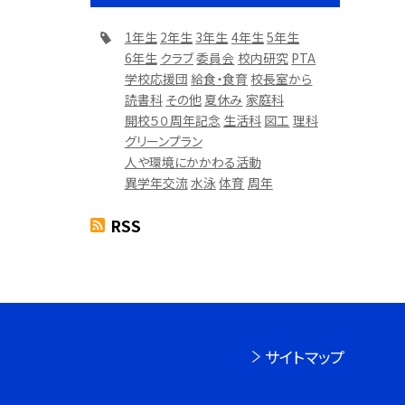
1年生
2年生
3年生
4年生
5年生
6年生
クラブ
委員会
校内研究
PTA
学校応援団
給食・食育
校長室から
読書科
その他
夏休み
家庭科
開校５０周年記念
生活科
図工
理科
グリーンプラン
人や環境にかかわる活動
異学年交流
水泳
体育
周年
RSS
サイトマップ