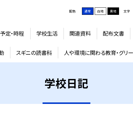
配色
通常
白地
黒地
文字
予定・時程
学校生活
関連資料
配布文書
動
スギニの読書科
人や環境に関わる教育・グリー
学校日記