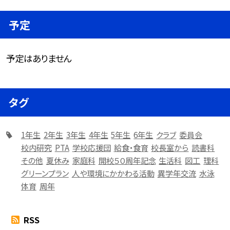
予定
予定はありません
タグ
1年生
2年生
3年生
4年生
5年生
6年生
クラブ
委員会
校内研究
PTA
学校応援団
給食・食育
校長室から
読書科
その他
夏休み
家庭科
開校５０周年記念
生活科
図工
理科
グリーンプラン
人や環境にかかわる活動
異学年交流
水泳
体育
周年
RSS