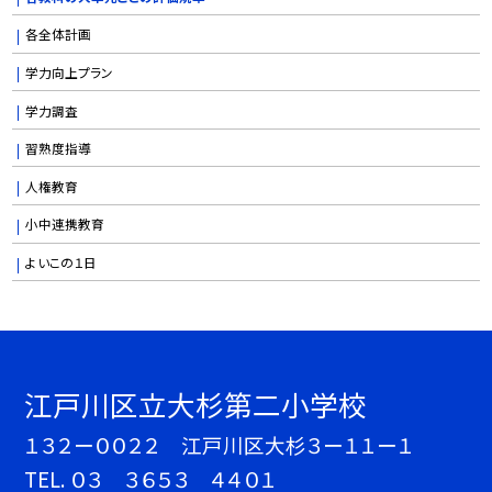
各全体計画
学力向上プラン
学力調査
習熟度指導
人権教育
小中連携教育
よいこの１日
江戸川区立大杉第二小学校
１３２ー００２２ 江戸川区大杉３ー１１ー１
TEL.
０３ ３６５３ ４４０１