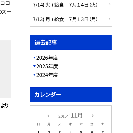
菜コロ
7/14( 火 ) 給食 ７月１４日（火）
のスー
7/13( 月 ) 給食 ７月１３日（月）
過去記事
2026年度
2025年度
2024年度
カレンダー
より
11月
2015年
日
月
火
水
木
金
土
1
2
3
4
5
6
7