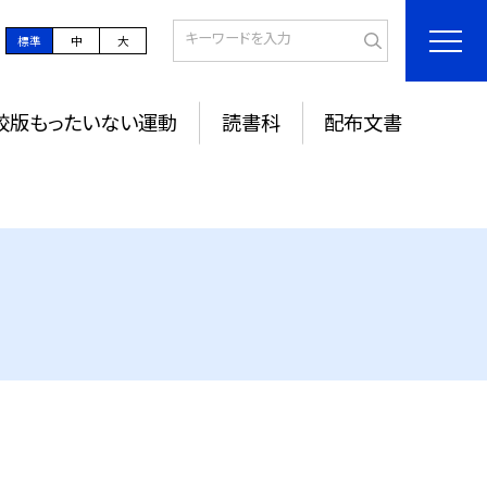
標準
中
大
校版もったいない運動
読書科
配布文書