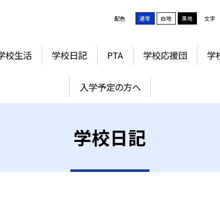
配色
通常
白地
黒地
文字
学校生活
学校日記
PTA
学校応援団
学
入学予定の方へ
学校日記