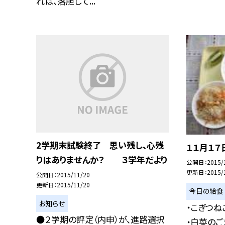
れば、落胆して...
2学期末試験終了 思い残し、心残
１１月１７
りはありませんか？ ３学年だより
公開日
2015/
更新日
2015/
公開日
2015/11/20
更新日
2015/11/20
今日の給食
お知らせ
・こぎつね
●２学期の評定（内申）が、進路選択
・白菜のご