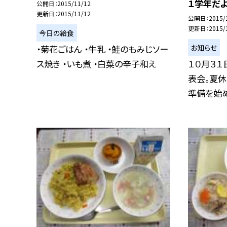
１学年だよ
公開日
2015/11/12
更新日
2015/11/12
公開日
2015/
更新日
2015/
今日の給食
お知らせ
・菊花ごはん ・牛乳 ・鮭のもみじソー
ス焼き ・いも煮 ・白菜の辛子和え
１０月３１
表会。夏
準備を始めて