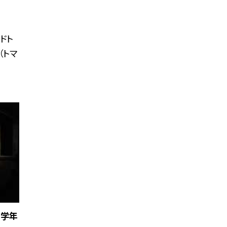
ドト
（トマ
３学年