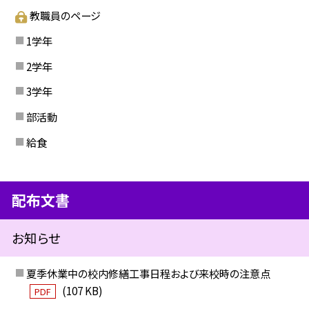
教職員のページ
1学年
2学年
3学年
部活動
給食
配布文書
お知らせ
夏季休業中の校内修繕工事日程および来校時の注意点
(107 KB)
PDF