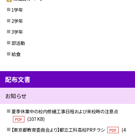
1学年
2学年
3学年
部活動
給食
配布文書
お知らせ
夏季休業中の校内修繕工事日程および来校時の注意点
(107 KB)
PDF
【東京都教育委員会より】都立工科高校PRチラシ
(4
PDF