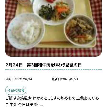
２月２４日 第３回和牛肉を味わう給食の日
公開日
2021/02/24
更新日
2021/02/24
今日の給食
ご飯 すき焼風煮 わかめとしらすの炒めもの 三色あえ いち
ご 牛乳 今日は第３回...