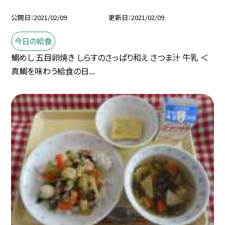
公開日
2021/02/09
更新日
2021/02/09
今日の給食
鯛めし 五目卵焼き しらすのさっぱり和え さつま汁 牛乳 ＜
真鯛を味わう給食の日...