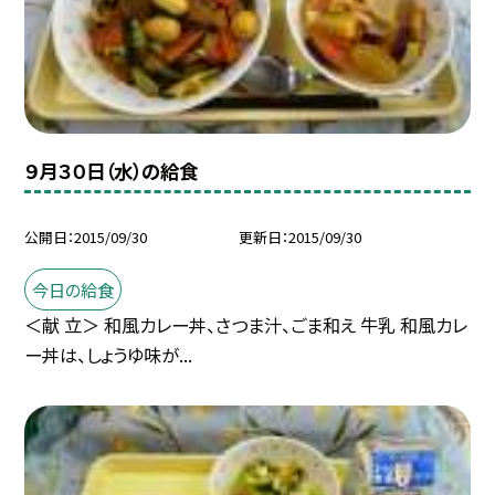
９月３０日（水）の給食
公開日
2015/09/30
更新日
2015/09/30
今日の給食
＜献 立＞ 和風カレー丼、さつま汁、ごま和え 牛乳 和風カレ
ー丼は、しょうゆ味が...