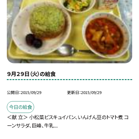
９月２９日（火）の給食
公開日
2015/09/29
更新日
2015/09/29
今日の給食
＜献 立＞ 小松菜ビスキュイパン、いんげん豆のトマト煮 コ
ーンサラダ、巨峰、牛乳...