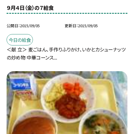
９月４日（金）の７給食
公開日
2015/09/05
更新日
2015/09/05
今日の給食
＜献 立＞ 麦ごはん、手作りふりかけ、いかとカシューナッツ
の炒め物 中華コーンス...