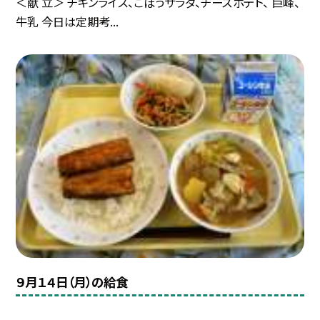
＜献 立＞ チキンライス、ごぼうサラダ、チーズポテト、 巨峰、
牛乳 今日は定期考...
９月１４日（月）の給食