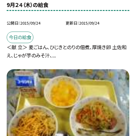
9月２４（木）の給食
公開日
2015/09/24
更新日
2015/09/24
今日の給食
＜献 立＞ 麦ごはん、ひじきとのりの佃煮、厚焼き卵 土佐和
え、じゃが芋のみそ汁、...