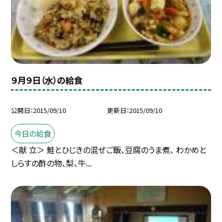
９月９日（水）の給食
公開日
2015/09/10
更新日
2015/09/10
今日の給食
＜献 立＞ 鮭とひじきの混ぜご飯、豆腐のうま煮、 わかめと
しらすの酢の物、梨、牛...