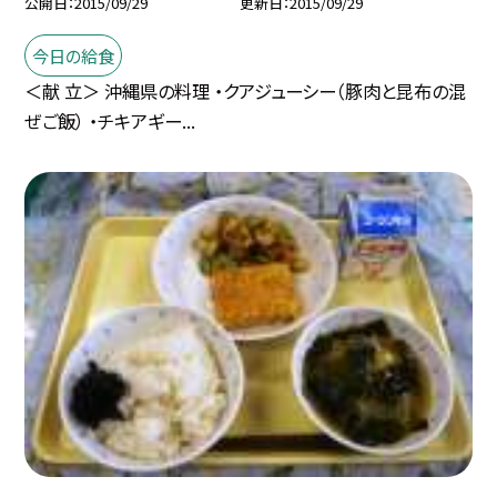
公開日
2015/09/29
更新日
2015/09/29
今日の給食
＜献 立＞ 沖縄県の料理 ・クアジューシー（豚肉と昆布の混
ぜご飯） ・チキアギー...