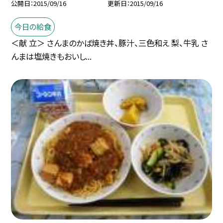
公開日
2015/09/16
更新日
2015/09/16
今日の給食
＜献 立＞ さんまのかば焼き丼、豚汁、三色和え 梨、牛乳 さ
んまは塩焼きもおいし...