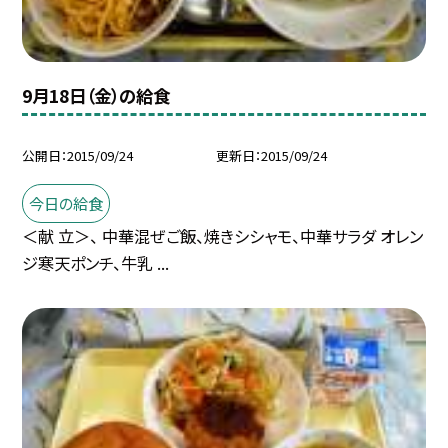
9月18日（金）の給食
公開日
2015/09/24
更新日
2015/09/24
今日の給食
＜献 立＞、 中華混ぜご飯、焼きシシャモ、中華サラダ オレン
ジ寒天ポンチ、牛乳 ...