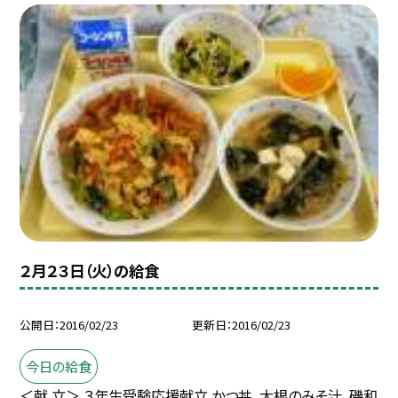
２月２３日（火）の給食
公開日
2016/02/23
更新日
2016/02/23
今日の給食
＜献 立＞ ３年生受験応援献立 かつ丼、大根のみそ汁、磯和