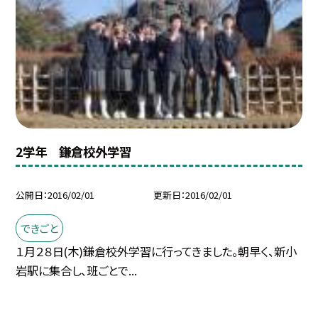
2学年 鎌倉校外学習
公開日
2016/02/01
更新日
2016/02/01
できごと
１月２８日(木)鎌倉校外学習に行ってきました。朝早く、新小
岩駅に集合し、班ごとで...