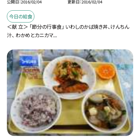
公開日
2016/02/04
更新日
2016/02/04
今日の給食
＜献 立＞ 「節分の行事食」 いわしのかば焼き丼、けんちん
汁、 わかめとカニカマ...