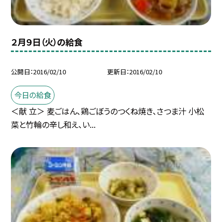
２月９日（火）の給食
公開日
2016/02/10
更新日
2016/02/10
今日の給食
＜献 立＞ 麦ごはん、鶏ごぼうのつくね焼き、さつま汁 小松
菜と竹輪の辛し和え、い...