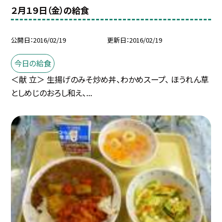
２月１９日（金）の給食
公開日
2016/02/19
更新日
2016/02/19
今日の給食
＜献 立＞ 生揚げのみそ炒め丼、わかめスープ、 ほうれん草
としめじのおろし和え、...