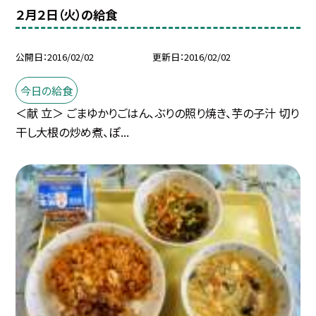
２月２日（火）の給食
公開日
2016/02/02
更新日
2016/02/02
今日の給食
＜献 立＞ ごまゆかりごはん、ぶりの照り焼き、芋の子汁 切り
干し大根の炒め煮、ぽ...