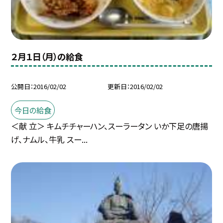
２月１日（月）の給食
公開日
2016/02/02
更新日
2016/02/02
今日の給食
＜献 立＞ キムチチャーハン、スーラータン いか下足の唐揚
げ、ナムル、牛乳 スー...