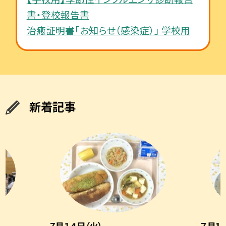
書・登校報告書
治癒証明書「お知らせ（感染症）」 学校用
新着記事
7月１４日（火）
７月13