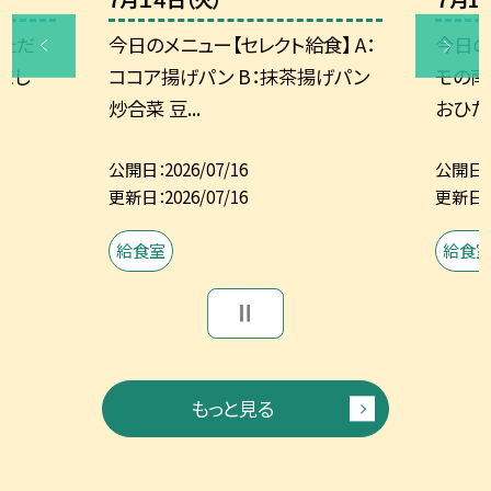
ただ
今日のメニュー【セレクト給食】 A：
今日の
まし
ココア揚げパン B：抹茶揚げパン
モの南
炒合菜 豆...
おひたし
公開日
2026/07/16
公開日
更新日
2026/07/16
更新日
給食室
給食
もっと見る