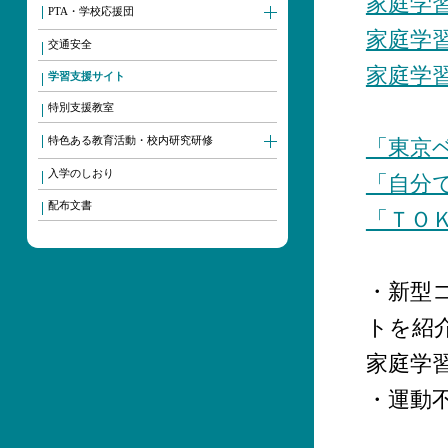
家庭学
PTA・学校応援団
家庭学
交通安全
家庭学
学習支援サイト
特別支援教室
特色ある教育活動・校内研究研修
「東京
入学のしおり
「自分
配布文書
「ＴＯ
・新型
トを紹
家庭学
・運動