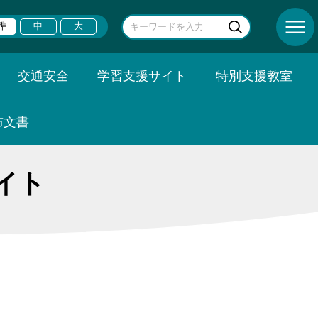
準
中
大
交通安全
学習支援サイト
特別支援教室
布文書
イト