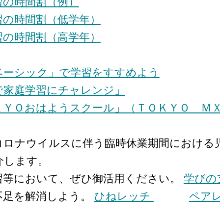
習の時間割（例）
習の時間割（低学年）
習の時間割（高学年）
ベーシック」で学習をすすめよう
で家庭学習にチャレンジ」
ＫＹＯおはようスクール」（ＴＯＫＹＯ Ｍ
コロナウイルスに伴う臨時休業期間における
介します。
習等において、ぜひ御活用ください。
学びの
不足を解消しよう。
ひねレッチ
ペア