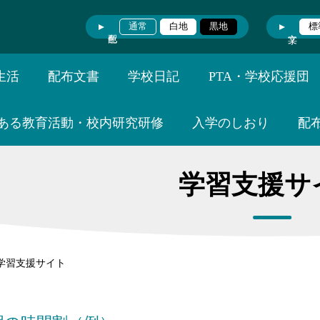
通常
白地
黒地
標
生活
配布文書
学校日記
PTA・学校応援団
ある教育活動・校内研究研修
入学のしおり
配
学習支援サ
学習支援サイト