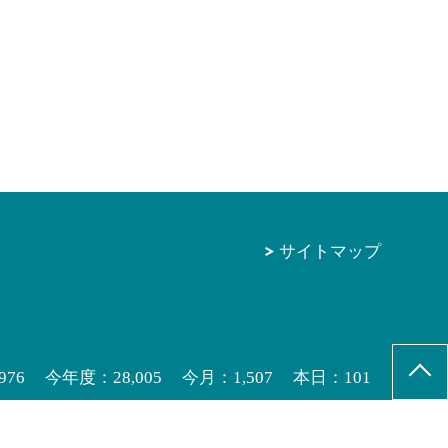
サイトマップ
976
今年度：
28,005
今月：
1,507
本日：
101