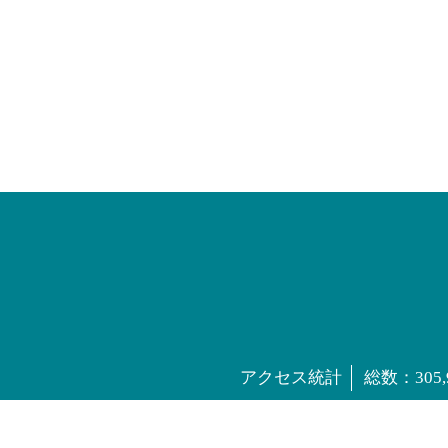
アクセス統計
総数：
305,
©江戸川区立上小岩第二小学校