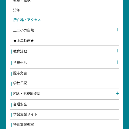
校章・校歌
沿革
所在地・アクセス
上二小の自然
★上二動画★
教育活動
学校生活
配布文書
学校日記
PTA・学校応援団
交通安全
学習支援サイト
特別支援教室