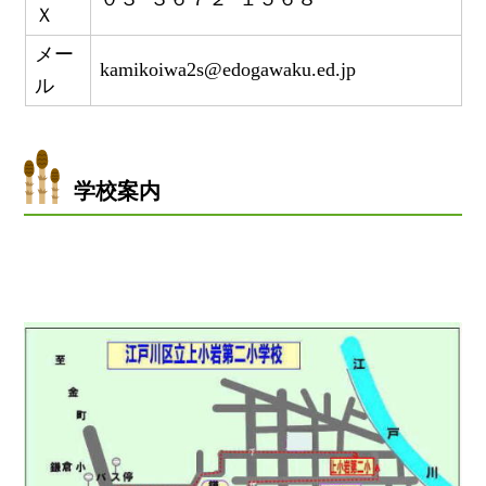
Ｘ
メー
kamikoiwa2s@edogawaku.ed.jp
ル
学校案内