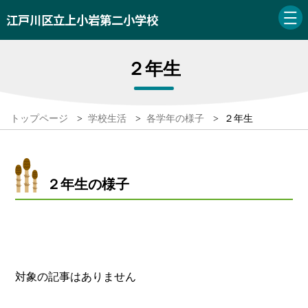
江戸川区立上小岩第二小学校
２年生
トップページ
>
学校生活
>
各学年の様子
>
２年生
２年生の様子
対象の記事はありません