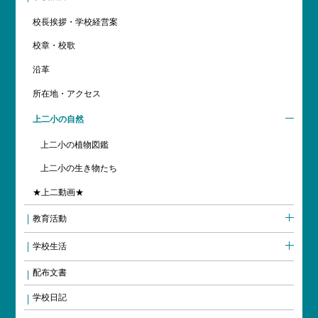
校長挨拶・学校経営案
校章・校歌
沿革
所在地・アクセス
上二小の自然
上二小の植物図鑑
上二小の生き物たち
★上二動画★
教育活動
学校生活
配布文書
学校日記