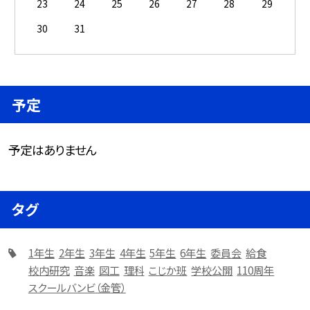
23
24
25
26
27
28
29
30
31
予定
予定はありません
タグ
1年生
2年生
3年生
4年生
5年生
6年生
委員会
給食
校内研究
音楽
図工
理科
こじか班
学校公開
110周年
スクールバンビ（金管）