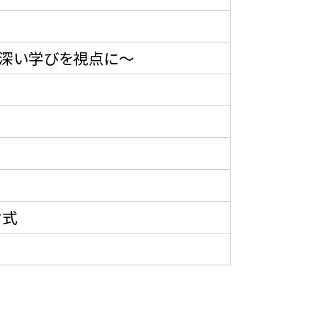
深い学びを視点に〜
封式