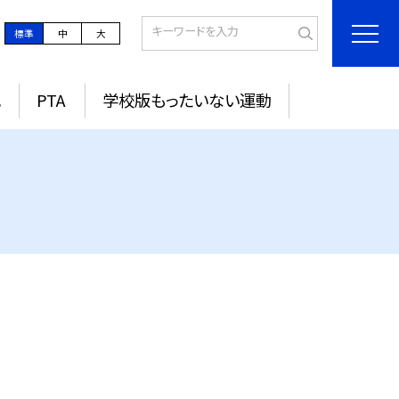
標準
中
大
記
PTA
学校版もったいない運動