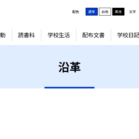
配色
通常
白地
黒地
文字
動
読書科
学校生活
配布文書
学校日
沿革