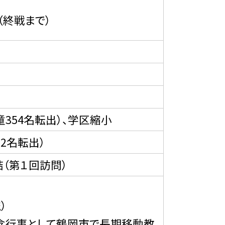
終戦まで）
354名転出）、学区縮小
2名転出）
（第１回訪問）
）
念行事として鶴岡市で長期移動教