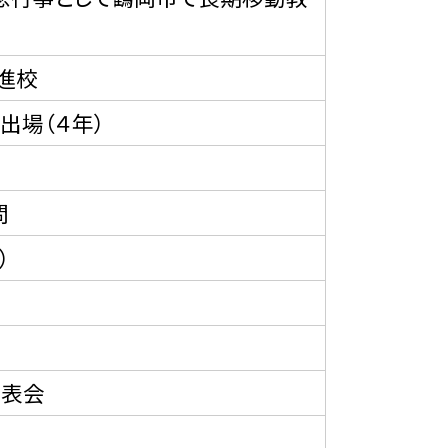
進校
出場（４年）
問
）
発表会