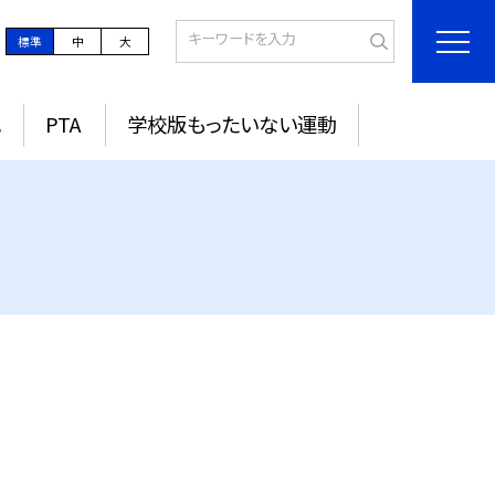
標準
中
大
記
PTA
学校版もったいない運動