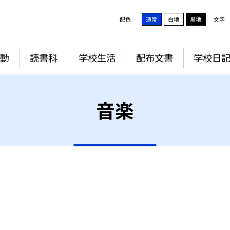
配色
通常
白地
黒地
文字
動
読書科
学校生活
配布文書
学校日
音楽