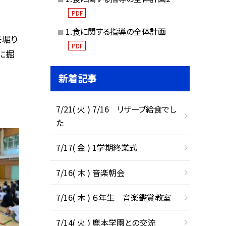
PDF
1.食に関する指導の全体計画
モ堀り
PDF
に掘
新着記事
7/21( 火 ) 7/16 リザーブ給食でし
た
7/17( 金 ) 1学期終業式
7/16( 木 ) 音楽朝会
7/16( 木 ) ６年生 音楽鑑賞教室
7/14( 火 ) 鹿本学園との交流