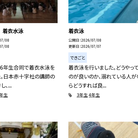
 着衣水泳
着衣泳
07/08
公開日
2026/07/08
07/08
更新日
2026/07/07
できごと
・6年生合同で着衣水泳を
着衣泳を行いました。どうやっ
た。日本赤十字社の講師の
のが良いのか、溺れている人が
、...
らどうすれば良...
6年生
3年生
4年生