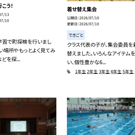
こう！
着せ替え集会
07/13
公開日
2026/07/10
07/10
更新日
2026/07/10
できごと
学習で町探検を行いまし
クラス代表の子が、集会委員を
い場所やもっとよく見てみ
替えました。いろんなアイテム
どを探...
い、個性豊かな6...
1年生
2年生
3年生
4年生
5年生