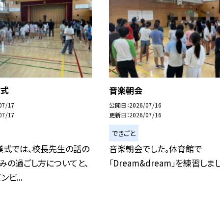
業式
音楽朝会
07/17
公開日
2026/07/16
07/17
更新日
2026/07/16
できごと
業式では、校長先生の話の
音楽朝会でした。体育館で
みの過ごし方についてと、
「Dream&dream」を練習しま
ビ...