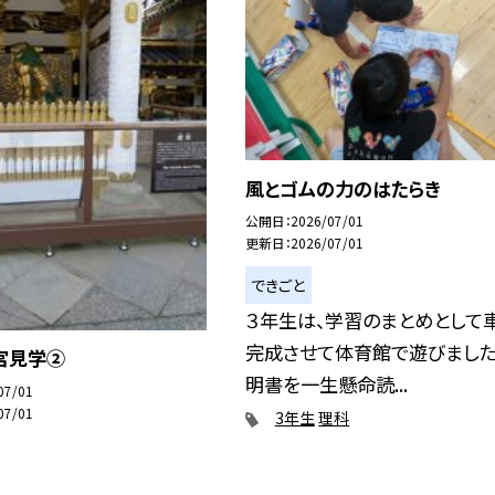
風とゴムの力のはたらき
公開日
2026/07/01
更新日
2026/07/01
できごと
３年生は、学習のまとめとして
完成させて体育館で遊びました
宮見学②
明書を一生懸命読...
07/01
07/01
3年生
理科