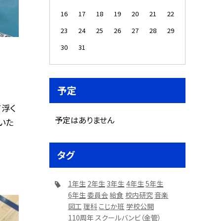
16
17
18
19
20
21
22
23
24
25
26
27
28
29
30
31
予定
て浮く
予定はありません
いた
タグ
1年生
2年生
3年生
4年生
5年生
6年生
委員会
給食
校内研究
音楽
図工
理科
こじか班
学校公開
110周年
スクールバンビ（金管）