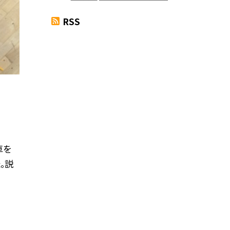
RSS
車を
。説