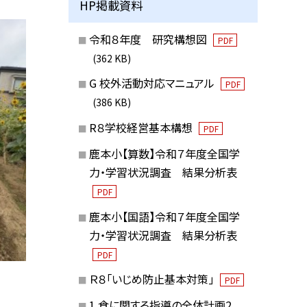
HP掲載資料
令和８年度 研究構想図
PDF
(362 KB)
G 校外活動対応マニュアル
PDF
(386 KB)
R８学校経営基本構想
PDF
鹿本小【算数】令和７年度全国学
力・学習状況調査 結果分析表
PDF
鹿本小【国語】令和７年度全国学
力・学習状況調査 結果分析表
PDF
Ｒ８「いじめ防止基本対策」
PDF
1.食に関する指導の全体計画2