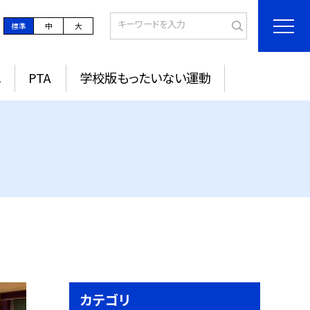
標準
中
大
記
PTA
学校版もったいない運動
カテゴリ