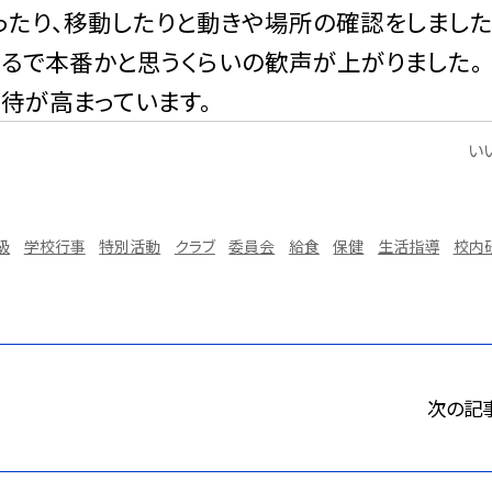
ったり、移動したりと動きや場所の確認をしました
まるで本番かと思うくらいの歓声が上がりました。
待が高まっています。
いい
級
学校行事
特別活動
クラブ
委員会
給食
保健
生活指導
校内
次の記