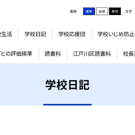
配色
通常
白地
黒地
文字
校生活
学校日記
学校応援団
学校いじめ防止
ごとの評価規準
読書科
江戸川区読書科
校長
学校日記