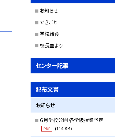
お知らせ
できごと
学校給食
校長室より
センター記事
配布文書
お知らせ
６月学校公開 各学級授業予定
(114 KB)
PDF