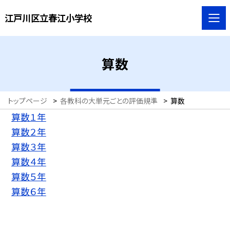
江戸川区立春江小学校
算数
トップページ
>
各教科の大単元ごとの評価規準
>
算数
算数１年
算数２年
算数３年
算数４年
算数５年
算数６年