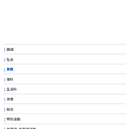
国語
社会
算数
理科
生活科
体育
総合
特別活動
外国語・外国語活動