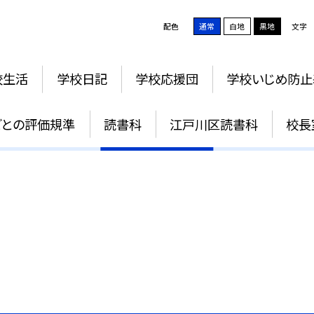
配色
通常
白地
黒地
文字
校生活
学校日記
学校応援団
学校いじめ防止
行事予定
ごとの評価規準
読書科
江戸川区読書科
校長